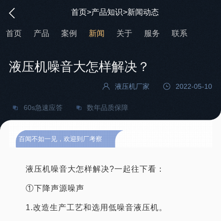
首页
>
产品知识
>
新闻动态
首页
产品
案例
新闻
关于
服务
联系
液压机噪音大怎样解决？
液压机厂家
2022-05-10
60s急速应答
数年品质保障
百闻不如一见，欢迎到厂考察
液压机噪音大怎样解决?一起往下看：
①下降声源噪声
1.改造生产工艺和选用低噪音液压机。