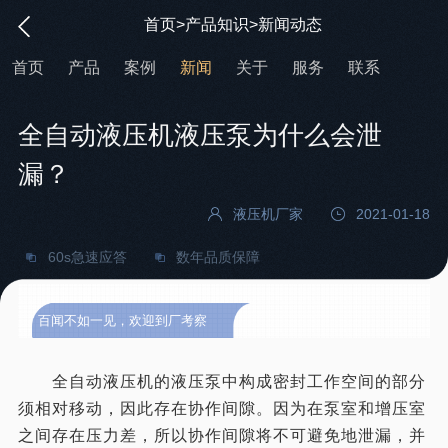
首页
>
产品知识
>
新闻动态
首页
产品
案例
新闻
关于
服务
联系
全自动液压机液压泵为什么会泄
漏？
液压机厂家
2021-01-18
60s急速应答
数年品质保障
百闻不如一见，欢迎到厂考察
全自动液压机的液压泵中构成密封工作空间的部分
须相对移动，因此存在协作间隙。因为在泵室和增压室
之间存在压力差，所以协作间隙将不可避免地泄漏，并