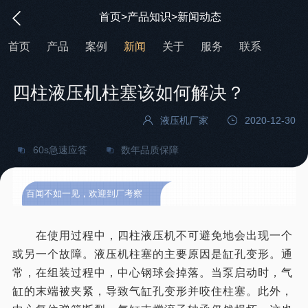
首页
>
产品知识
>
新闻动态
首页
产品
案例
新闻
关于
服务
联系
四柱液压机柱塞该如何解决？
液压机厂家
2020-12-30
60s急速应答
数年品质保障
百闻不如一见，欢迎到厂考察
在使用过程中，四柱液压机不可避免地会出现一个
或另一个故障。液压机柱塞的主要原因是缸孔变形。通
常，在组装过程中，中心钢球会掉落。当泵启动时，气
缸的末端被夹紧，导致气缸孔变形并咬住柱塞。此外，