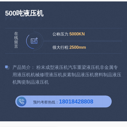
500吨液压机
在
5000KN
公称压力:
线
留
言
2500mm
很大行程:
产品简介： 粉末成型液压机汽车重梁液压机非金属专
用液压机机械修理液压机炭素制品液压机麿料制品液压
机陶瓷制品液压机
18018428808
预约考察热线：