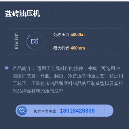
盐砖油压机
在
5000kn
公称压力:
线
留
言
400mm
很大行程:
产品简介： 适用于金属材料的拉伸，冲裁（可选用冲
裁缓冲装置）弯曲、翻边、冷挤压等冲压工艺，还适用
于校正、压装粉末制品和磨料制品的压制成型以及塑料
制品隔缘材料的压制成型
18018428808
预约考察热线：