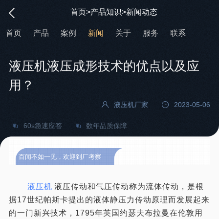
首页
>
产品知识
>
新闻动态
首页
产品
案例
新闻
关于
服务
联系
液压机液压成形技术的优点以及应
用？
液压机厂家
2023-05-06
60s急速应答
数年品质保障
百闻不如一见，欢迎到厂考察
液压机
液压传动和气压传动称为流体传动，是根
据17世纪帕斯卡提出的液体静压力传动原理而发展起来
的一门新兴技术，1795年英国约瑟夫布拉曼在伦敦用